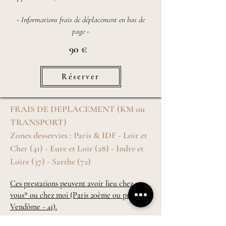
- Informations frais de déplacement en bas de
page -
90 €
Réserver
FRAIS DE DEPLACEMENT (KM ou
TRANSPORT)
Zones desservies :
Paris & IDF - Loir et
Cher (41) - Eure et Loir (28) - Indre et
Loire (37) - Sarthe (72)
Ces prestations peuvent avoir lieu chez
vous* ou chez moi (Paris 20ème ou près de
Vendôme - 41).
-------------​